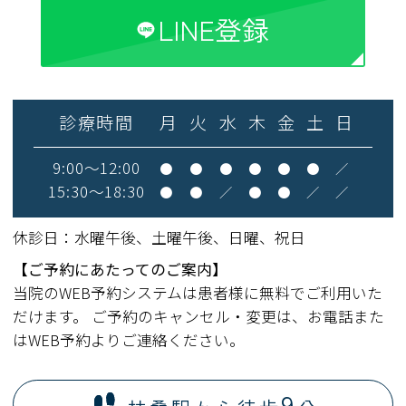
LINE登録
診療時間
月
火
水
木
金
土
日
9:00～12:00
●
●
●
●
●
●
／
15:30～18:30
●
●
／
●
●
／
／
休診日：水曜午後、土曜午後、日曜、祝日
【ご予約にあたってのご案内】
当院のWEB予約システムは患者様に無料でご利用いた
だけます。 ご予約のキャンセル・変更は、お電話また
はWEB予約よりご連絡ください。
9