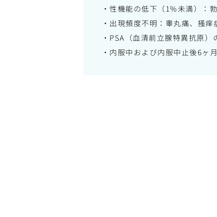
・性機能の低下（1%未満）：
・出現頻度不明：睾丸痛、掻痒
・PSA（血清前立腺特異抗原）
・内服中および内服中止後6ヶ