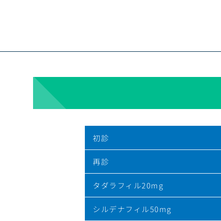
初診
再診
タダラフィル20mg
シルデナフィル50mg