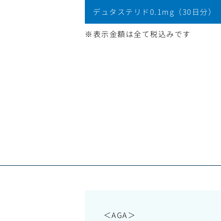
デュタステリド0.1mg（30日分）
※表示金額は全て税込みです
＜AGA＞