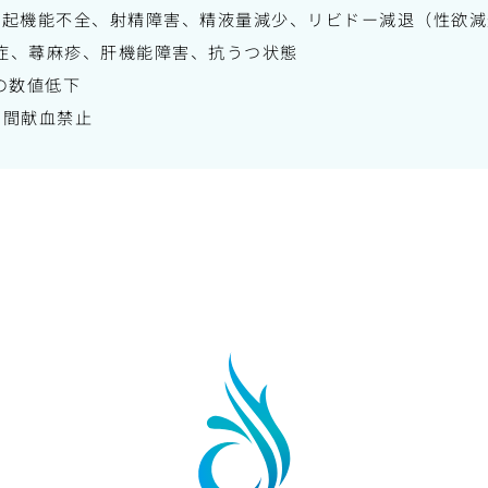
勃起機能不全、射精障害、精液量減少、リビドー減退（性欲減
症、蕁麻疹、肝機能障害、抗うつ状態
の数値低下
月間献血禁止